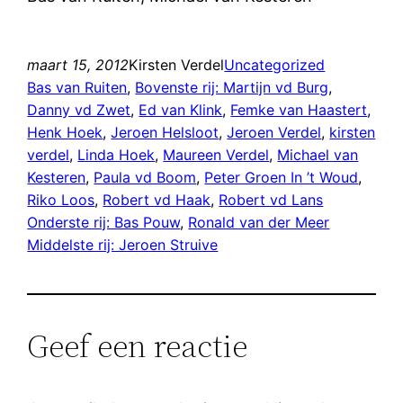
maart 15, 2012
Kirsten Verdel
Uncategorized
Bas van Ruiten
, 
Bovenste rij: Martijn vd Burg
, 
Danny vd Zwet
, 
Ed van Klink
, 
Femke van Haastert
, 
Henk Hoek
, 
Jeroen Helsloot
, 
Jeroen Verdel
, 
kirsten
verdel
, 
Linda Hoek
, 
Maureen Verdel
, 
Michael van
Kesteren
, 
Paula vd Boom
, 
Peter Groen In ’t Woud
, 
Riko Loos
, 
Robert vd Haak
, 
Robert vd Lans
Onderste rij: Bas Pouw
, 
Ronald van der Meer
Middelste rij: Jeroen Struive
Geef een reactie