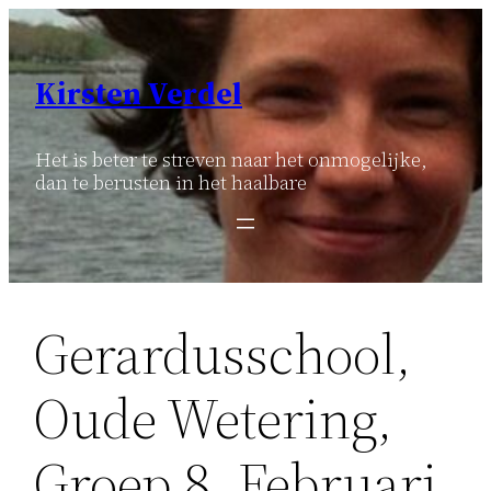
Ga
naar
de
Kirsten Verdel
inhoud
Het is beter te streven naar het onmogelijke,
dan te berusten in het haalbare
Gerardusschool,
Oude Wetering,
Groep 8, Februari