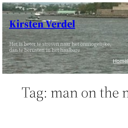
Ga
naar
Kirsten Verdel
de
inhoud
Het is beter te streven naar het onmogelijke,
dan te berusten in het haalbare
Home
Tag:
man on the