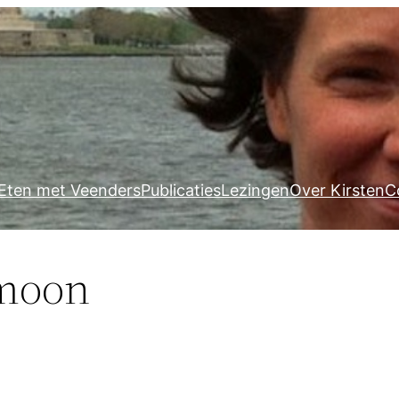
Eten met Veenders
Publicaties
Lezingen
Over Kirsten
C
 moon