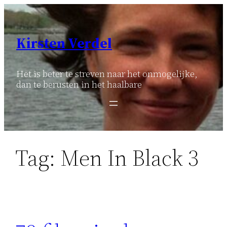
Ga
naar
de
Kirsten Verdel
inhoud
Het is beter te streven naar het onmogelijke,
dan te berusten in het haalbare
Tag:
Men In Black 3