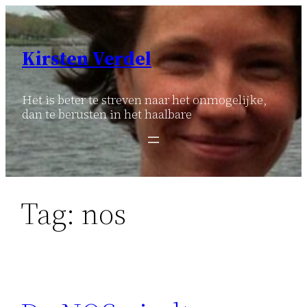
Ga
naar
de
Kirsten Verdel
inhoud
Het is beter te streven naar het onmogelijke,
dan te berusten in het haalbare
Tag:
nos