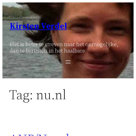
Ga
naar
de
Kirsten Verdel
inhoud
Het is beter te streven naar het onmogelijke,
dan te berusten in het haalbare
Tag:
nu.nl