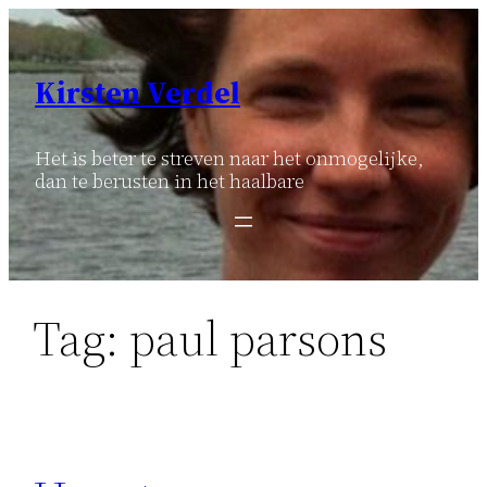
Ga
naar
de
Kirsten Verdel
inhoud
Het is beter te streven naar het onmogelijke,
dan te berusten in het haalbare
Tag:
paul parsons