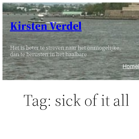
Ga
naar
Kirsten Verdel
de
inhoud
Het is beter te streven naar het onmogelijke,
dan te berusten in het haalbare
Home
Tag:
sick of it all