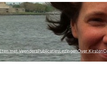
Eten met Veenders
Publicaties
Lezingen
Over Kirsten
C