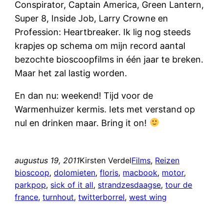
Conspirator, Captain America, Green Lantern,
Super 8, Inside Job, Larry Crowne en
Profession: Heartbreaker. Ik lig nog steeds
krapjes op schema om mijn record aantal
bezochte bioscoopfilms in één jaar te breken.
Maar het zal lastig worden.
En dan nu: weekend! Tijd voor de
Warmenhuizer kermis. Iets met verstand op
nul en drinken maar. Bring it on!
augustus 19, 2011
Kirsten Verdel
Films
, 
Reizen
bioscoop
, 
dolomieten
, 
floris
, 
macbook
, 
motor
, 
parkpop
, 
sick of it all
, 
strandzesdaagse
, 
tour de
france
, 
turnhout
, 
twitterborrel
, 
west wing