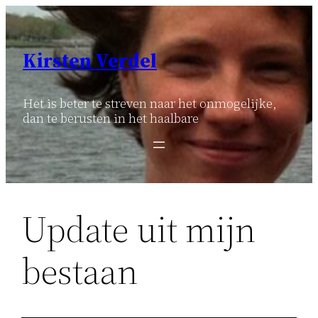
Ga
naar
de
Kirsten Verdel
inhoud
Het is beter te streven naar het onmogelijke,
dan te berusten in het haalbare
Update uit mijn
bestaan