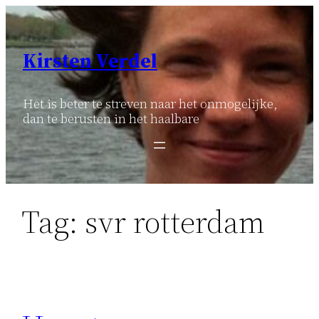
Ga
naar
de
Kirsten Verdel
inhoud
Het is beter te streven naar het onmogelijke,
dan te berusten in het haalbare
Tag:
svr rotterdam