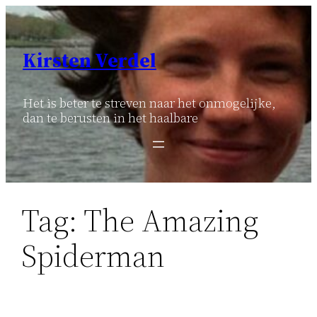
Ga
naar
de
Kirsten Verdel
inhoud
Het is beter te streven naar het onmogelijke,
dan te berusten in het haalbare
Tag:
The Amazing
Spiderman