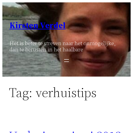
Ga
naar
de
Kirsten Verdel
inhoud
Het is beter te streven naar het onmogelijke,
dan te berusten in het haalbare
Tag:
verhuistips