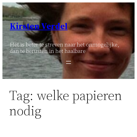
Ga
naar
de
Kirsten Verdel
inhoud
Het is beter te streven naar het onmogelijke,
dan te berusten in het haalbare
Tag:
welke papieren
nodig