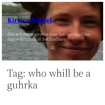
Ga
naar
de
Kirsten Verdel
inhoud
Het is beter te streven naar het onmogelijke,
dan te berusten in het haalbare
Tag:
who whill be a
guhrka