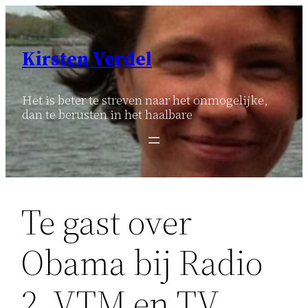
Ga
naar
de
Kirsten Verdel
inhoud
Het is beter te streven naar het onmogelijke,
dan te berusten in het haalbare
Te gast over
Obama bij Radio
2, VTM en TV