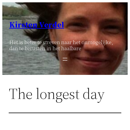
Ga
naar
de
Kirsten Verdel
inhoud
Het is beter te streven naar het onmogelijke,
dan te berusten in het haalbare
The longest day