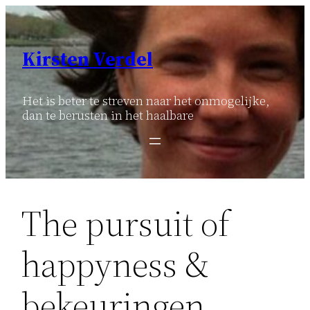
Ga
naar
de
Kirsten Verdel
inhoud
Het is beter te streven naar het onmogelijke,
dan te berusten in het haalbare
The pursuit of
happyness &
bekeuringen