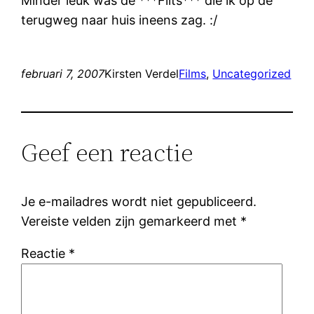
Minder leuk was de ***Flits*** die ik op de
terugweg naar huis ineens zag. :/
februari 7, 2007
Kirsten Verdel
Films
, 
Uncategorized
Geef een reactie
Je e-mailadres wordt niet gepubliceerd.
Vereiste velden zijn gemarkeerd met
*
Reactie
*