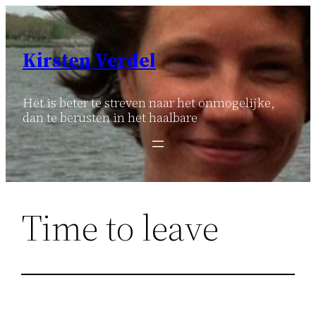
Ga
naar
de
Kirsten Verdel
inhoud
Het is beter te streven naar het onmogelijke,
dan te berusten in het haalbare
Time to leave