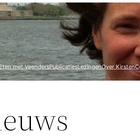
Eten met Veenders
Publicaties
Lezingen
Over Kirsten
C
ieuws