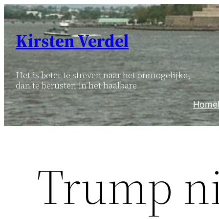
Ga
naar
Kirsten Verdel
de
inhoud
Het is beter te streven naar het onmogelijke,
dan te berusten in het haalbare
Home
Trump n