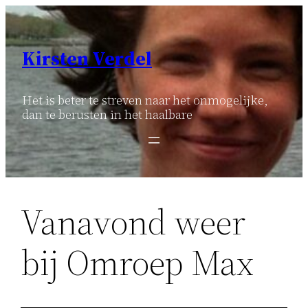
Ga
naar
de
Kirsten Verdel
inhoud
Het is beter te streven naar het onmogelijke,
dan te berusten in het haalbare
Vanavond weer
bij Omroep Max