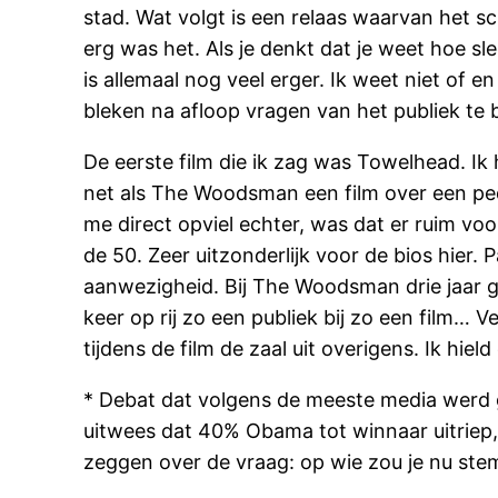
stad. Wat volgt is een relaas waarvan het s
erg was het. Als je denkt dat je weet hoe s
is allemaal nog veel erger. Ik weet niet of e
bleken na afloop vragen van het publiek te 
De eerste film die ik zag was Towelhead. Ik
net als The Woodsman een film over een pedo
me direct opviel echter, was dat er ruim vo
de 50. Zeer uitzonderlijk voor de bios hier.
aanwezigheid. Bij The Woodsman drie jaar ge
keer op rij zo een publiek bij zo een film… V
tijdens de film de zaal uit overigens. Ik hie
* Debat dat volgens de meeste media werd 
uitwees dat 40% Obama tot winnaar uitriep
zeggen over de vraag: op wie zou je nu st