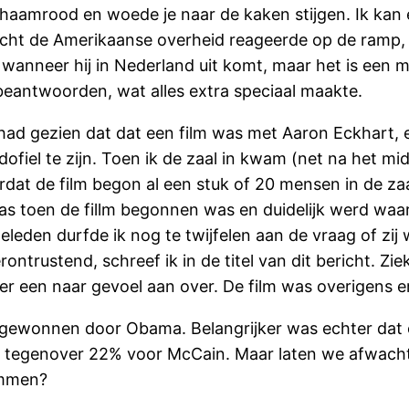
chaamrood en woede je naar de kaken stijgen. Ik kan 
lecht de Amerikaanse overheid reageerde op de ramp,
n wanneer hij in Nederland uit komt, maar het is een m
beantwoorden, wat alles extra speciaal maakte.
 had gezien dat dat een film was met Aaron Eckhart, e
fiel te zijn. Toen ik de zaal in kwam (net na het mid
ordat de film begon al een stuk of 20 mensen in de za
 Pas toen de fillm begonnen was en duidelijk werd waa
leden durfde ik nog te twijfelen aan de vraag of zij 
erontrustend, schreef ik in de titel van dit bericht. 
ld er een naar gevoel aan over. De film was overigens 
gewonnen door Obama. Belangrijker was echter dat ee
, tegenover 22% voor McCain. Maar laten we afwacht
emmen?