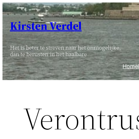
Ga
naar
Kirsten Verdel
de
inhoud
Het is beter te streven naar het onmogelijke,
dan te berusten in het haalbare
Home
Verontru