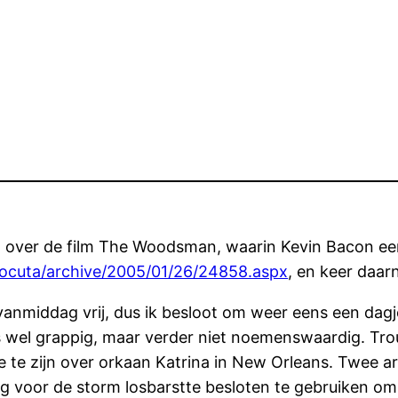
log over de film The Woodsman, waarin Kevin Bacon een
l/locuta/archive/2005/01/26/24858.aspx
, en keer daar
anmiddag vrij, dus ik besloot om weer eens een dagj
wel grappig, maar verder niet noemenswaardig. Troub
re te zijn over orkaan Katrina in New Orleans. Twe
 voor de storm losbarstte besloten te gebruiken om t