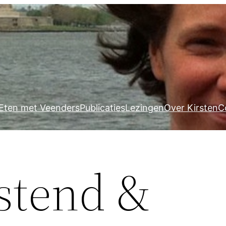
Eten met Veenders
Publicaties
Lezingen
Over Kirsten
C
stend &