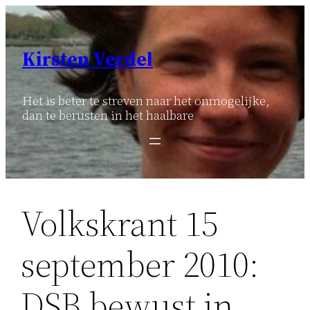
Ga
naar
de
Kirsten Verdel
inhoud
Het is beter te streven naar het onmogelijke,
dan te berusten in het haalbare
Volkskrant 15
september 2010:
DSB bewust in