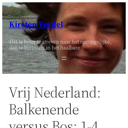
Ga
naar
de
Kirsten Verdel
inhoud
Het is beter te streven naar het onmogelijke,
dan te berusten in het haalbare
Vrij Nederland:
Balkenende
versus Bos: 1-4