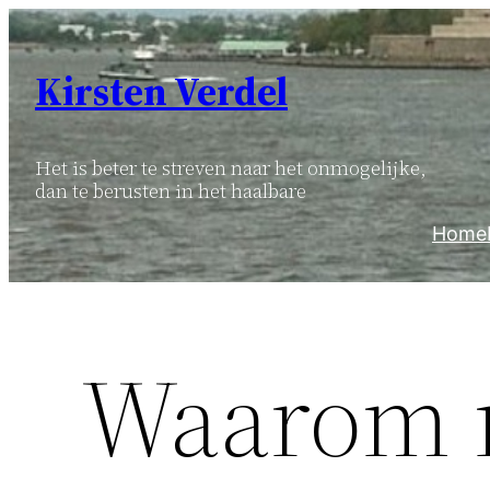
Ga
naar
Kirsten Verdel
de
inhoud
Het is beter te streven naar het onmogelijke,
dan te berusten in het haalbare
Home
Waarom m