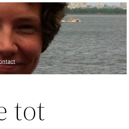
ontact
 tot