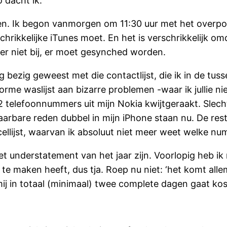
 dacht ik.
ten. Ik begon vanmorgen om 11:30 uur met het overp
chrikkelijke iTunes moet. En het is verschrikkelijk o
er niet bij, er moet gesynched worden.
g bezig geweest met die contactlijst, die ik in de tus
orme waslijst aan bizarre problemen -waar ik jullie n
2 telefoonnummers uit mijn Nokia kwijtgeraakt. Slech
aarbare reden dubbel in mijn iPhone staan nu. De r
llijst, waarvan ik absoluut niet meer weet welke nu
 het understatement van het jaar zijn. Voorlopig heb 
e maken heeft, dus tja. Roep nu niet: ‘het komt alle
ij in totaal (minimaal) twee complete dagen gaat koste