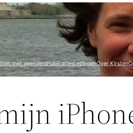
Eten met Veenders
Publicaties
Lezingen
Over Kirsten
C
ijn iPhone