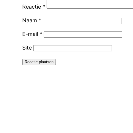
Reactie
*
Naam
*
E-mail
*
Site