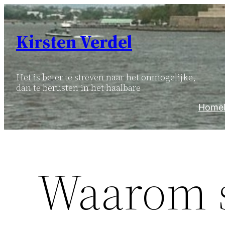
Ga
naar
Kirsten Verdel
de
inhoud
Het is beter te streven naar het onmogelijke,
dan te berusten in het haalbare
Home
Waarom 