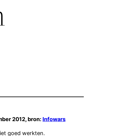
n
ber 2012, bron:
Infowars
iet goed werkten.