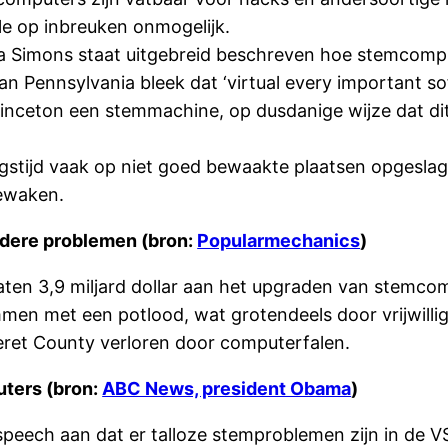
ole op inbreuken onmogelijk.
ara Simons staat uitgebreid beschreven hoe stemcompu
an Pennsylvania bleek dat ‘virtual every important so
nceton een stemmachine, op dusdanige wijze dat dit n
tijd vaak op niet goed bewaakte plaatsen opgeslagen
bewaken.
dere problemen (bron:
Popularmechanics
)
ten 3,9 miljard dollar aan het upgraden van stemcom
en met een potlood, wat grotendeels door vrijwillig
ret County verloren door computerfalen.
ters (bron:
ABC News, president Obama
)
speech aan dat er talloze stemproblemen zijn in de V