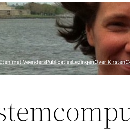
Eten met Veenders
Publicaties
Lezingen
Over Kirsten
C
stemcompu