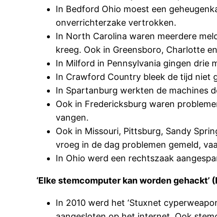
In Bedford Ohio moest een geheugenk
onverrichterzake vertrokken.
In North Carolina waren meerdere meldi
kreeg. Ook in Greensboro, Charlotte e
In Milford in Pennsylvania gingen drie 
In Crawford Country bleek de tijd nie
In Spartanburg werkten de machines de
Ook in Fredericksburg waren problemen
vangen.
Ook in Missouri, Pittsburg, Sandy Sprin
vroeg in de dag problemen gemeld, vaak
In Ohio werd een rechtszaak aangespa
‘Elke stemcomputer kan worden gehackt’ (
In 2010 werd het ‘Stuxnet cyperweapon’ 
aangesloten op het internet. Ook ste