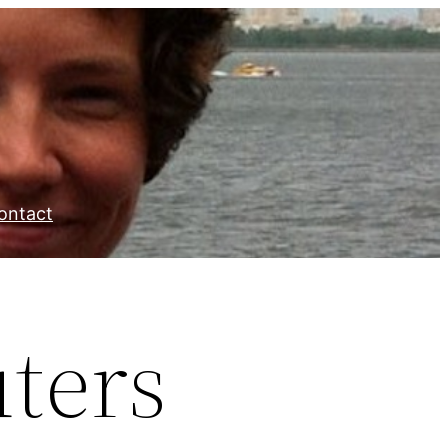
ontact
ters