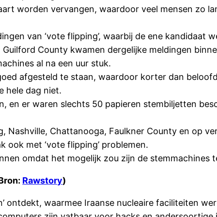
aart worden vervangen, waardoor veel mensen zo la
ngen van ‘vote flipping’, waarbij de ene kandidaat 
n Guilford County kwamen dergelijke meldingen binne
machines al na een uur stuk.
t goed afgesteld te staan, waardoor korter dan belo
 hele dag niet.
, en er waren slechts 50 papieren stembiljetten bes
g, Nashville, Chattanooga, Faulkner County en op ver
 ook met ‘vote flipping’ problemen.
nnen omdat het mogelijk zou zijn de stemmachines t
Bron:
Rawstory
)
ontdekt, waarmee Iraanse nucleaire faciliteiten werde
mcomputers zijn vatbaar voor hacks en andersoortig