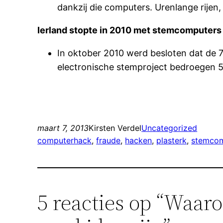
dankzij die computers. Urenlange rijen
Ierland stopte in 2010 met stemcomputers
In oktober 2010 werd besloten dat de 
electronische stemproject bedroegen 54,
maart 7, 2013
Kirsten Verdel
Uncategorized
computerhack
, 
fraude
, 
hacken
, 
plasterk
, 
stemcom
5 reacties op “Waa