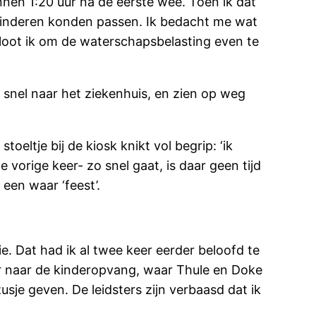
nnen 1:20 uur na de eerste wee. Toen ik dat
 kinderen konden passen. Ik bedacht me wat
sloot ik om de waterschapsbelasting even te
 snel naar het ziekenhuis, en zien op weg
oeltje bij de kiosk knikt vol begrip: ‘ik
e vorige keer- zo snel gaat, is daar geen tijd
een waar ‘feest’.
e. Dat had ik al twee keer eerder beloofd te
or naar de kinderopvang, waar Thule en Doke
sje geven. De leidsters zijn verbaasd dat ik