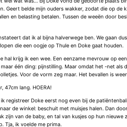
het wél wat was… bij Doke vond de geboorte plaats bi
n. Geert belde mijn ouders wakker, zodat die op de
allen en belasting betalen. Tussen de weeën door be
nstateert dat ik al bijna halverwege ben. We gaan dus
lopen die een oogje op Thule en Doke gaat houden.
 de hal krijg ik een wee. Een eenzame mevrouw op een st
 maar één ding: pijnstilling. Maar omdat het -net als d
letjes. Voor de vorm zeg maar. Het bevallen is weer 
ar, 47cm lang. HOERA!
ik registreer Doke eerst nog even bij de patiëntenbali
r naar de winkel: beschuit met muisjes halen. Dan do
 zijn van de baby, en tal van kusjes op hun nieuwe zu
. Tja, ik voelde me prima.