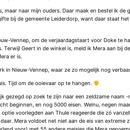
s, maar naar mijn ouders. Daar maak en bestel ik de
fte bij de gemeente Leiderdorp, want daar staat het
Nieuw-Vennep, om de verjaardagstaart voor Doke te h
Terwijl Geert in de winkel is, meld ik Mera aan bij de
ra er is.
erk in Nieuw-Vennep, waar ze zo mogelijk nog verbaas
huis. Tijd om de ooievaar op te hangen.
jk gezegd op zoek te zijn naar een zeldzame naam -ne
ocht beginnen, en nog 5000 eisen. Welnu, negen ma
 optie voorlegden aan Thule reageerde die zó vanzel
aar. Mera voldoet net niet aan de eis van extreme 
erland voor) met 55 andere meisjes die Mera genoemd