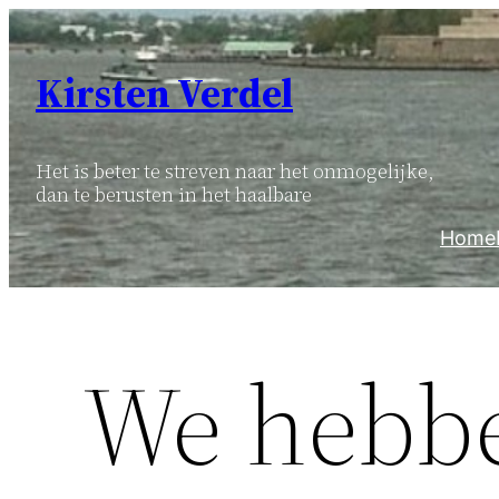
Ga
naar
Kirsten Verdel
de
inhoud
Het is beter te streven naar het onmogelijke,
dan te berusten in het haalbare
Home
We hebbe