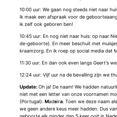
10:00 uur: We gaan nog steeds niet naar hui
ik maak een afspraak voor de geboorteaangi
ik zelf ook geboren ben!
10:45 uur: En nog niet naar huis: op naar 
de-geboorte). En meer beschuit met muisjes. 
kraamzorg. En ik roep op social media dat Me
11:30 uur: En dan ook even langs Geert’s w
12:24 uur: Vijf uur na de bevalling zijn we t
Update:
Oh ja! De naam! We hadden natuurli
niet met een letter van onze voornamen m
(Portugal).
M
ad
e
ir
a
. Toen we deze naam als
we geen andere keus meer hadden. Dus vand
geboorte elk minder dan 5 keer ooit in Ned