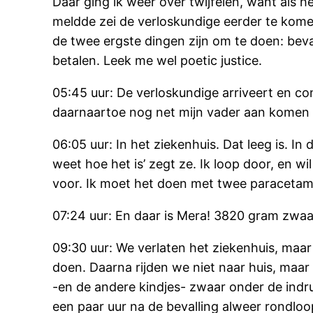
Daar ging ík weer over twijfelen, want als 
meldde zei de verloskundige eerder te kome
de twee ergste dingen zijn om te doen: bev
betalen. Leek me wel poetic justice.
05:45 uur: De verloskundige arriveert en co
daarnaartoe nog net mijn vader aan komen 
06:05 uur: In het ziekenhuis. Dat leeg is. In
weet hoe het is’ zegt ze. Ik loop door, en wil
voor. Ik moet het doen met twee paracetamol
07:24 uur: En daar is Mera! 3820 gram zwa
09:30 uur: We verlaten het ziekenhuis, maar 
doen. Daarna rijden we niet naar huis, maa
-en de andere kindjes- zwaar onder de indruk
een paar uur na de bevalling alweer rondloop