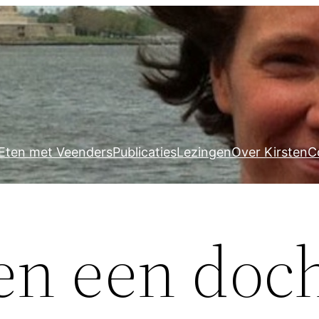
Eten met Veenders
Publicaties
Lezingen
Over Kirsten
C
n een doch