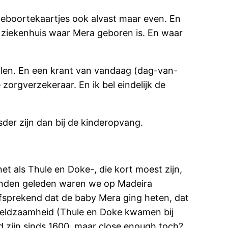
 geboortekaartjes ook alvast maar even. En
 ziekenhuis waar Mera geboren is. En waar
alen. En een krant van vandaag (dag-van-
 zorgverzekeraar. En ik bel eindelijk de
der zijn dan bij de kinderopvang.
t als Thule en Doke-, die kort moest zijn,
anden geleden waren we op Madeira
fsprekend dat de baby Mera ging heten, dat
zeldzaamheid (Thule en Doke kwamen bij
 zijn sinds 1600, maar close enough toch?