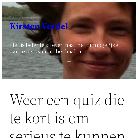
Ga
naar
de
Kirsten Verdel
inhoud
Het is beter te streven naar het onmogelijke,
dan te berusten in het haalbare
Weer een quiz die
te kort is om
serieus te kunnen