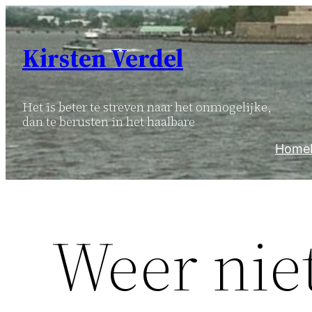
Ga
naar
Kirsten Verdel
de
inhoud
Het is beter te streven naar het onmogelijke,
dan te berusten in het haalbare
Home
Weer nie