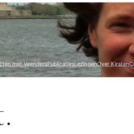
Eten met Veenders
Publicaties
Lezingen
Over Kirsten
C
t.