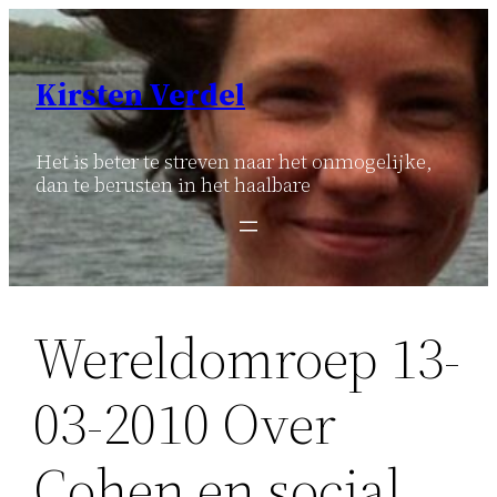
Ga
naar
de
Kirsten Verdel
inhoud
Het is beter te streven naar het onmogelijke,
dan te berusten in het haalbare
Wereldomroep 13-
03-2010 Over
Cohen en social