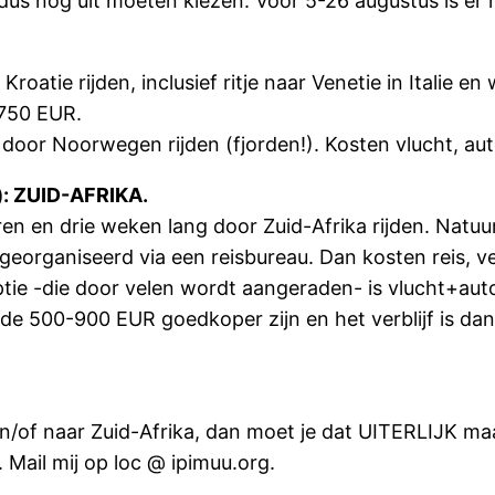
dus nog uit moeten kiezen. Voor 5-26 augustus is er m
roatie rijden, inclusief ritje naar Venetie in Italie e
 750 EUR.
oor Noorwegen rijden (fjorden!). Kosten vlucht, au
): ZUID-AFRIKA.
 en drie weken lang door Zuid-Afrika rijden. Natuur-
eorganiseerd via een reisbureau. Dan kosten reis, ver
ie -die door velen wordt aangeraden- is vlucht+au
 500-900 EUR goedkoper zijn en het verblijf is dan w
n/of naar Zuid-Afrika, dan moet je dat UITERLIJK maa
 Mail mij op loc @ ipimuu.org.