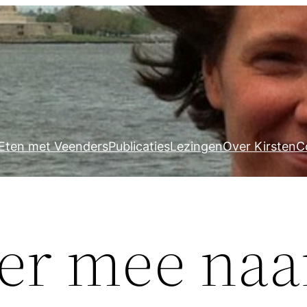
Eten met Veenders
Publicaties
Lezingen
Over Kirsten
C
 er mee naa