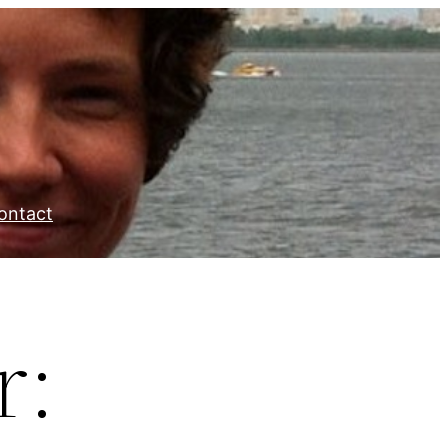
ontact
r: