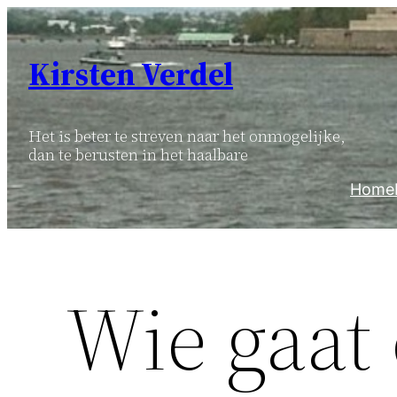
Ga
naar
Kirsten Verdel
de
inhoud
Het is beter te streven naar het onmogelijke,
dan te berusten in het haalbare
Home
Wie gaat