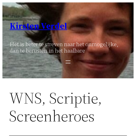
Ga
naar
de
Kirsten Verdel
inhoud
Het is beter te streven naar het onmogelijke,
dan te berusten in het haalbare
WNS, Scriptie,
Screenheroes