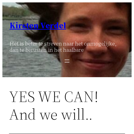
Ga
naar
de
Kirsten Verdel
inhoud
Het is beter te streven naar het onmogelijke,
dan te berusten in het haalbare
YES WE CAN!
And we will..