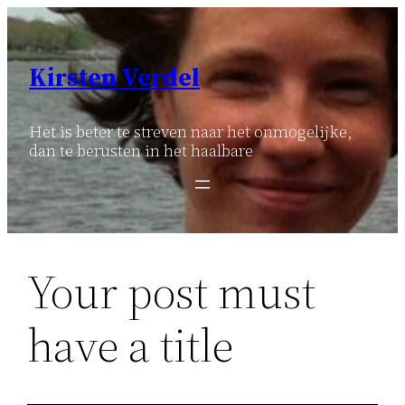
Ga
naar
de
Kirsten Verdel
inhoud
Het is beter te streven naar het onmogelijke,
dan te berusten in het haalbare
Your post must
have a title