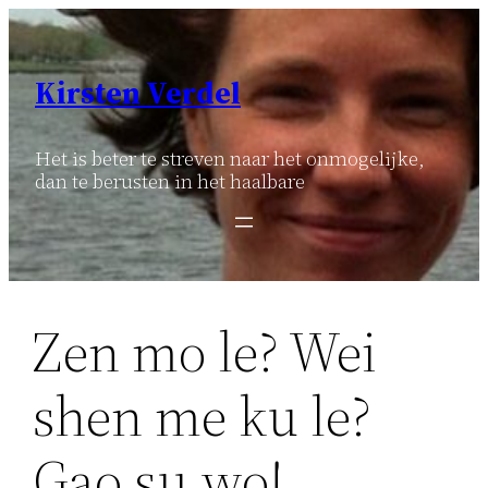
Ga
naar
de
Kirsten Verdel
inhoud
Het is beter te streven naar het onmogelijke,
dan te berusten in het haalbare
Zen mo le? Wei
shen me ku le?
Gao su wo!