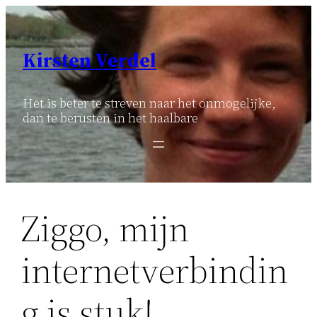
Ga
naar
de
Kirsten Verdel
inhoud
Het is beter te streven naar het onmogelijke,
dan te berusten in het haalbare
Ziggo, mijn
internetverbindin
g is stuk!