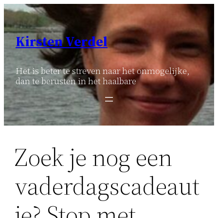
Ga
naar
de
Kirsten Verdel
inhoud
Het is beter te streven naar het onmogelijke,
dan te berusten in het haalbare
Zoek je nog een
vaderdagscadeaut
je? Stop met