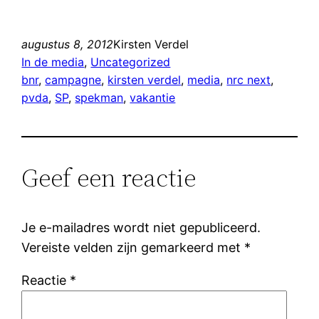
augustus 8, 2012
Kirsten Verdel
In de media
, 
Uncategorized
bnr
, 
campagne
, 
kirsten verdel
, 
media
, 
nrc next
, 
pvda
, 
SP
, 
spekman
, 
vakantie
Geef een reactie
Je e-mailadres wordt niet gepubliceerd.
Vereiste velden zijn gemarkeerd met
*
Reactie
*