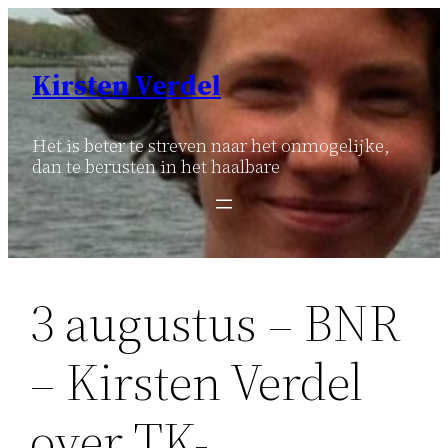
Ga
naar
de
Kirsten Verdel
inhoud
Het is beter te streven naar het onmogelijke,
dan te berusten in het haalbare
3 augustus – BNR
– Kirsten Verdel
over TK-