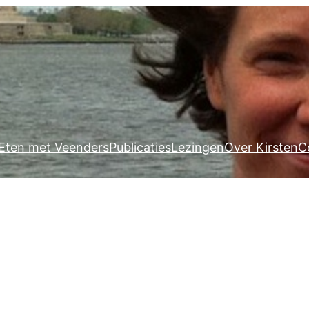
Eten met Veenders
Publicaties
Lezingen
Over Kirsten
C