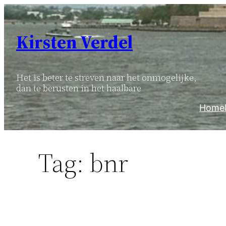
Ga
naar
Kirsten Verdel
de
inhoud
Het is beter te streven naar het onmogelijke,
dan te berusten in het haalbare
Home
Tag:
bnr