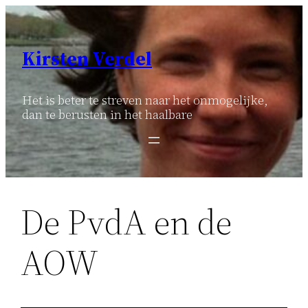
Ga
naar
de
Kirsten Verdel
inhoud
Het is beter te streven naar het onmogelijke,
dan te berusten in het haalbare
De PvdA en de
AOW