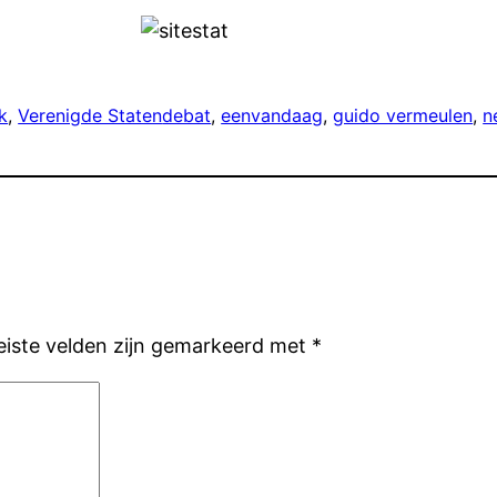
ek
, 
Verenigde Staten
debat
, 
eenvandaag
, 
guido vermeulen
, 
n
eiste velden zijn gemarkeerd met
*