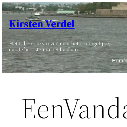
Ga
naar
Kirsten Verdel
de
inhoud
Het is beter te streven naar het onmogelijke,
dan te berusten in het haalbare
Home
EenVand