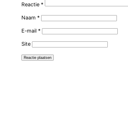
Reactie
*
Naam
*
E-mail
*
Site