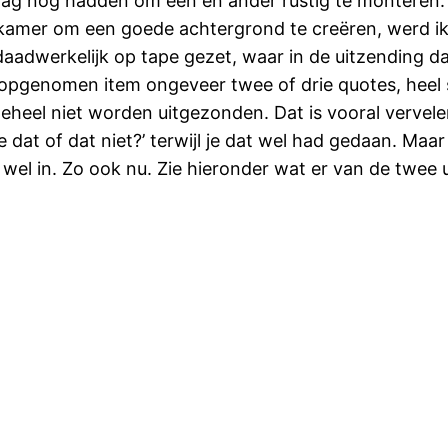
 dag nog hadden om een en ander rustig te monteren.
amer om een goede achtergrond te creëren, werd ik
aadwerkelijk op tape gezet, waar in de uitzending da
 opgenomen item ongeveer twee of drie quotes, heel 
eheel niet worden uitgezonden. Dat is vooral vervelen
at of dat niet?’ terwijl je dat wel had gedaan. Maar j
 wel in. Zo ook nu. Zie hieronder wat er van de twee 