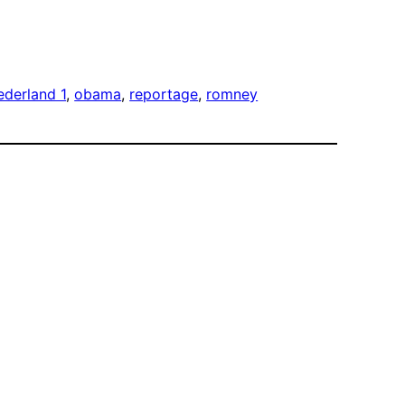
ederland 1
, 
obama
, 
reportage
, 
romney