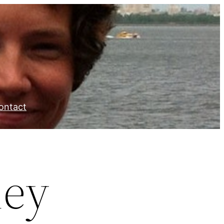
ontact
ney