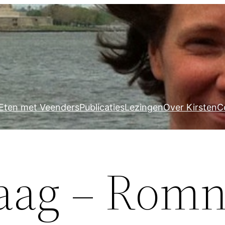
Eten met Veenders
Publicaties
Lezingen
Over Kirsten
C
aag – Rom