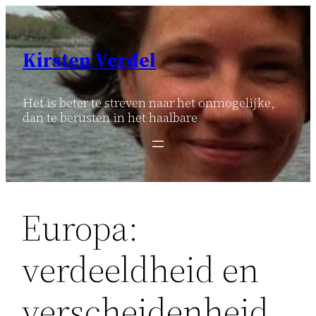
Ga
naar
de
Kirsten Verdel
inhoud
Het is beter te streven naar het onmogelijke,
dan te berusten in het haalbare
Europa:
verdeeldheid en
verscheidenheid