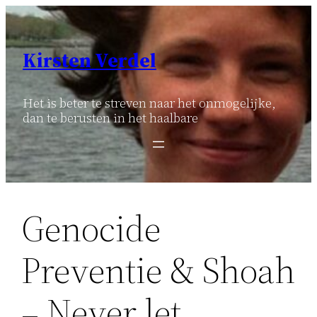
Ga
naar
de
Kirsten Verdel
inhoud
Het is beter te streven naar het onmogelijke,
dan te berusten in het haalbare
Genocide
Preventie & Shoah
– Never let