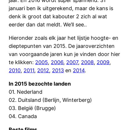
jaar. En 2016 wordt super spannend: 31
januari ben ik uitgerekend, maar de kans is
denk ik groot dat kabouter 2 zich al wat
eerder dan dat meldt. We’ll see..
Hieronder zoals elk jaar het lijstje hoogte- en
dieptepunten van 2015. De jaaroverzichten
van voorgaande jaren kun je vinden door hier
te klikken:
2005
,
2006
,
2007
,
2008
,
2009
,
2010
,
2011
,
2012
,
2013
en
2014
.
In 2015 bezochte landen
01. Nederland
02. Duitsland (Berlijn, Winterberg)
03. België (Brugge)
04. Canada
Beste films