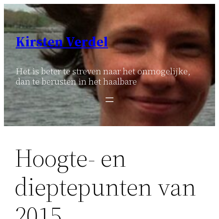
Ga
naar
de
Kirsten Verdel
inhoud
Het is beter te streven naar het onmogelijke,
dan te berusten in het haalbare
Hoogte- en
dieptepunten van
2015