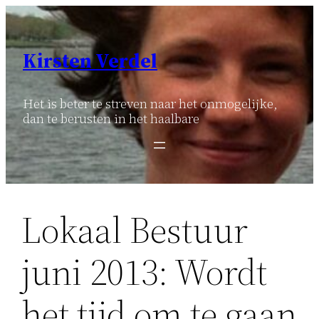
Ga
naar
de
Kirsten Verdel
inhoud
Het is beter te streven naar het onmogelijke,
dan te berusten in het haalbare
Lokaal Bestuur
juni 2013: Wordt
het tijd om te gaan