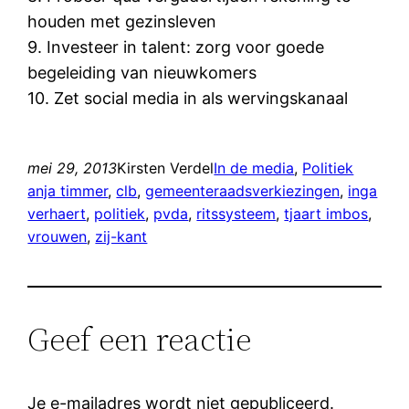
houden met gezinsleven
9. Investeer in talent: zorg voor goede
begeleiding van nieuwkomers
10. Zet social media in als wervingskanaal
mei 29, 2013
Kirsten Verdel
In de media
, 
Politiek
anja timmer
, 
clb
, 
gemeenteraadsverkiezingen
, 
inga
verhaert
, 
politiek
, 
pvda
, 
ritssysteem
, 
tjaart imbos
, 
vrouwen
, 
zij-kant
Geef een reactie
Je e-mailadres wordt niet gepubliceerd.