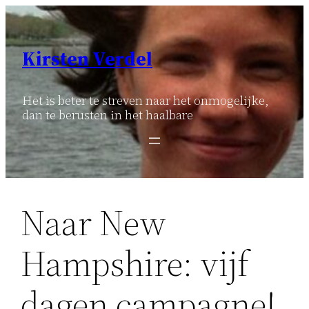
Ga
naar
de
Kirsten Verdel
inhoud
Het is beter te streven naar het onmogelijke,
dan te berusten in het haalbare
Naar New
Hampshire: vijf
dagen campagne!