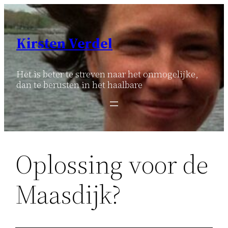
Ga
naar
de
Kirsten Verdel
inhoud
Het is beter te streven naar het onmogelijke,
dan te berusten in het haalbare
Oplossing voor de
Maasdijk?