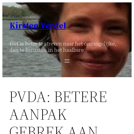
Ga
naar
de
Kirsten Verdel
inhoud
Het is beter te streven naar het onmogelijke,
dan te berusten in het haalbare
PVDA: BETERE
AANPAK
GEBREK AAN