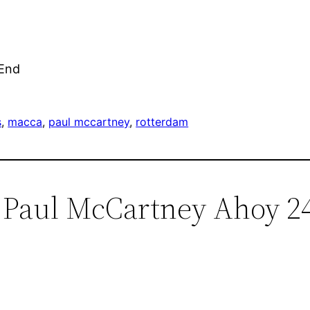
 End
s
, 
macca
, 
paul mccartney
, 
rotterdam
st Paul McCartney Ahoy 2