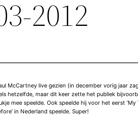
03-2012
aul McCartney live gezien (in december vorig jaar za
els hetzelfde, maar dit keer zette het publiek bijvoo
kje mee speelde. Ook speelde hij voor het eerst ‘My V
efore’ in Nederland speelde. Super!