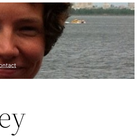
ontact
ney