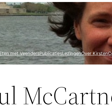
Eten met Veenders
Publicaties
Lezingen
Over Kirsten
C
aul McCart