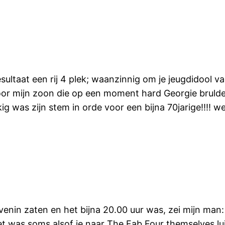
ultaat een rij 4 plek; waanzinnig om je jeugdidool va
r mijn zoon die op een moment hard Georgie brulde 
kig was zijn stem in orde voor een bijna 70jarige!!!!
in zaten en het bijna 20.00 uur was, zei mijn man: ’t
t was soms alsof je naar The Fab Four themselves lu