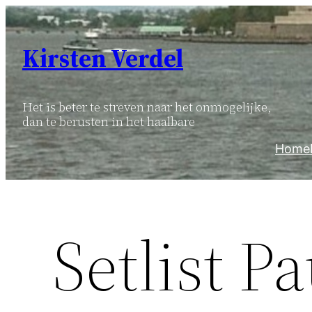
Ga
naar
Kirsten Verdel
de
inhoud
Het is beter te streven naar het onmogelijke,
dan te berusten in het haalbare
Home
Setlist P