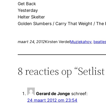
Get Back
Yesterday
Helter Skelter
Golden Slumbers / Carry That Weight / The
maart 24, 2012
Kirsten Verdel
Muziek
ahoy
, 
beatle
8 reacties op “Setli
Gerard de Jonge
schreef:
24 maart 2012 om 23:54