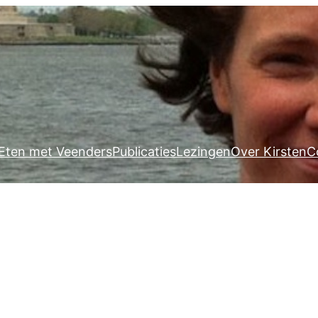
Eten met Veenders
Publicaties
Lezingen
Over Kirsten
C