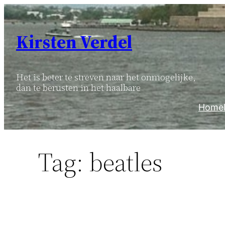
Ga
naar
Kirsten Verdel
de
inhoud
Het is beter te streven naar het onmogelijke,
dan te berusten in het haalbare
Home
Tag:
beatles