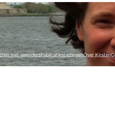
Eten met Veenders
Publicaties
Lezingen
Over Kirsten
C