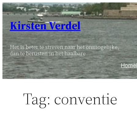
Ga
naar
Kirsten Verdel
de
inhoud
Het is beter te streven naar het onmogelijke,
dan te berusten in het haalbare
Home
Tag:
conventie