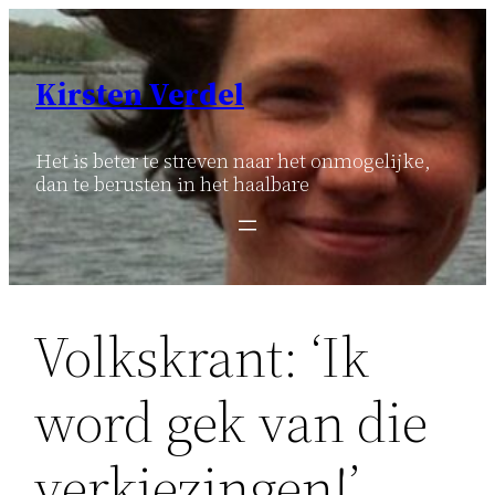
Ga
naar
de
Kirsten Verdel
inhoud
Het is beter te streven naar het onmogelijke,
dan te berusten in het haalbare
Volkskrant: ‘Ik
word gek van die
verkiezingen!’