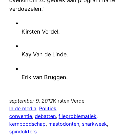
overkill om zo gebrek aan programma te
verdoezelen.’
Kirsten Verdel.
Kay Van de Linde.
Erik van Bruggen.
september 9, 2012
Kirsten Verdel
In de media
, 
Politiek
conventie
, 
debatten
, 
fileproblematiek
, 
kernboodschap
, 
mastodonten
, 
sharkweek
, 
spindokters